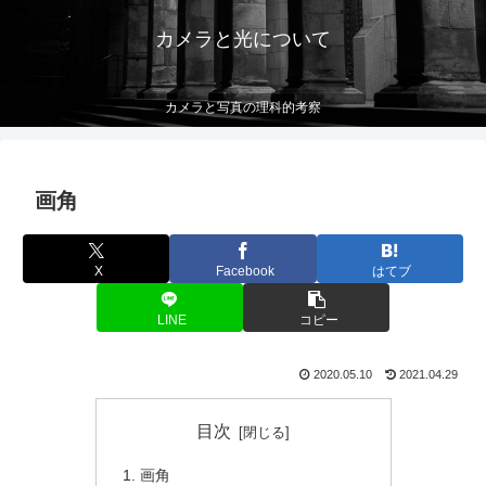
カメラと光について
カメラと写真の理科的考察
画角
X
Facebook
はてブ
LINE
コピー
2020.05.10
2021.04.29
目次
画角