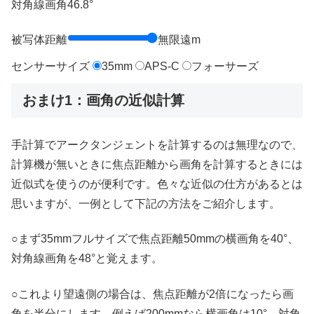
対角線画角
46.8
°
被写体距離
無限遠
m
センサーサイズ
35mm
APS-C
フォーサーズ
おまけ1：画角の近似計算
手計算でアークタンジェントを計算するのは無理なので、
計算機が無いときに焦点距離から画角を計算するときには
近似式を使うのが便利です。色々な近似の仕方があるとは
思いますが、一例として下記の方法をご紹介します。
○まず35mmフルサイズで焦点距離50mmの横画角を40°、
対角線画角を48°と覚えます。
○これより望遠側の場合は、焦点距離が2倍になったら画
角を半分にします。例えば200mmなら横画角は10°、対角