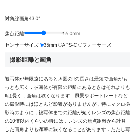
対角線画角
43.0
°
焦点距離
55.0
mm
センサーサイズ
35mm
APS-C
フォーサーズ
撮影距離と画角
被写体が無限遠にあるとき図のffの長さは最短で画角がも
っとも広く，被写体が有限の距離にあるときはそれよりも
ffは長く，画角は狭くなります．風景やポートレートなど
の撮影時にはほとんど影響がありませんが，特にマクロ撮
影時のように，被写体までの距離が短くレンズの焦点距離
の10倍以内くらいの時には，レンズの焦点距離から計算
した画角よりも顕著に狭くなることがあります．ただし写