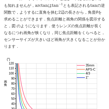
tan
−
1
arctan
tan
−
1
arctan
tan
tan
も知れませんが，
は
とも表記される
の逆
θ
関数で，ようするに直角を挟む2辺の長さから，角度
θ
を
求めることができます．焦点距離と画角の関係を図示する
と，図 のようになります．使うレンズの焦点距離が長く
なるにつれ画角が狭くなり，同じ焦点距離をくらべると，
センサーサイズが大きいほど画角が大きくなることが分か
ります．
(°)
120
35mm
110
APS-C
100
4/3
1"
90
画角
80
70
60
50
40
30