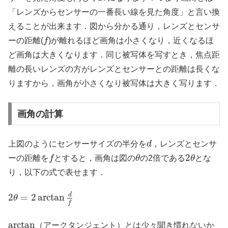
「レンズからセンサーの一番長い線を見た角度」と言い換
えることが出来ます．図から分かる通り，レンズとセンサ
f
ーの距離(
f
)が離れるほど画角は小さくなり，近くなるほ
ど画角は大きくなります．同じ被写体を写すとき，焦点距
離の長いレンズの方がレンズとセンサーとの距離は長くな
りますから，画角が小さくなり被写体は大きく写ります．
画角の計算
d
上図のようにセンサーサイズの半分を
d
，レンズとセンサ
f
θ
2
θ
2
ーの距離を
f
とすると，画角は図の
θ
の2倍である
θ
とな
り，以下の式で表せます．
2
θ
=
2
arctan
d
f
d
2
=
2
arctan
θ
f
arctan
arctan
（アークタンジェント）とは少々聞き慣れないか