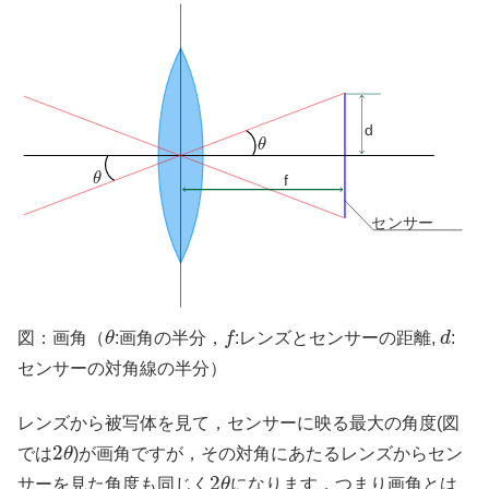
d
θ
θ
θ
θ
f
センサー
θ
f
d
図：画角（
θ
:画角の半分，
f
:レンズとセンサーの距離,
d
:
センサーの対角線の半分）
レンズから被写体を見て，センサーに映る最大の角度(図
2
θ
2
では
θ
)が画角ですが，その対角にあたるレンズからセン
2
θ
2
サーを見た角度も同じく
θ
になります．つまり画角とは