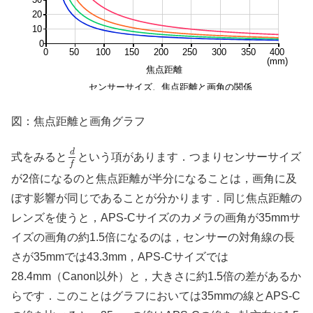
20
10
0
0
50
100
150
200
250
300
350
400
(mm)
焦点距離
センサーサイズ、焦点距離と画角の関係
図：焦点距離と画角グラフ
d
f
d
式をみると
という項があります．つまりセンサーサイズ
f
が2倍になるのと焦点距離が半分になることは，画角に及
ぼす影響が同じであることが分かります．同じ焦点距離の
レンズを使うと，APS-Cサイズのカメラの画角が35mmサ
イズの画角の約1.5倍になるのは，センサーの対角線の長
さが35mmでは43.3mm，APS-Cサイズでは
28.4mm（Canon以外）と，大きさに約1.5倍の差があるか
らです．このことはグラフにおいては35mmの線とAPS-C