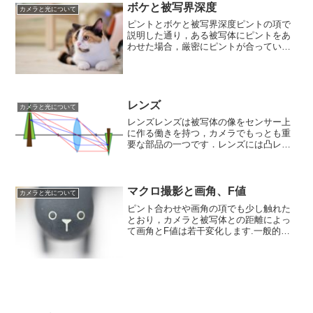
ボケと被写界深度
カメラと光について
ピントとボケと被写界深度ピントの項で
説明した通り，ある被写体にピントをあ
わせた場合，厳密にピントが合っている
のはカメラ（センサー、あるいはレン
ズ）と平行でその被写体と同じ平面上に
ある物体だけで，その前後にある物体は
多少ともボケています．ただ...
レンズ
カメラと光について
レンズレンズは被写体の像をセンサー上
に作る働きを持つ，カメラでもっとも重
要な部品の一つです．レンズには凸レン
ズと凹レンズがありますが，写真撮影用
のレンズ（写真レンズ）は全体として凸
レンズの働きをします．凸レンズはその
一方にある物体の像を、反...
マクロ撮影と画角、F値
カメラと光について
ピント合わせや画角の項でも少し触れた
とおり，カメラと被写体との距離によっ
て画角とF値は若干変化します.一般的な
撮影時にはほとんど影響がないのです
が，被写体がカメラに近い、いわゆるマ
クロ撮影をする場合には考慮すべき影響
があります.特にカメラと...