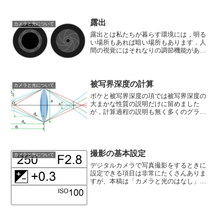
露出
カメラと光について
露出とは私たちが暮らす環境には，明る
い場所もあれば暗い場所もあります．人
間の視覚にはそれなりの調節機能がある
ため，それほど意識していないかも知れ
ませんが，その明るさの差は具体的に数
字で表すと何万倍にもなります．明るさ
の基準の一つに「照度」と...
被写界深度の計算
カメラと光について
ボケと被写界深度の項では被写界深度の
大まかな性質の説明だけに留めました
が，計算過程の説明も無く多くのグラフ
を掲載したので，どうしてこうなるの？
とモヤモヤした方も多いと思います．そ
こでここでは少々ややこしく読みづらい
のは承知で，被写界深度の計...
撮影の基本設定
カメラと光について
デジタルカメラで写真撮影をするときに
設定できる項目は非常にたくさんありま
すが、本稿は「カメラと光のはなし」で
すから、その中でも光に直接関係する
「絞り」「シャッタースピード」「ISO
感度」「焦点距離」について、これらの
設定が写真にどういう影響...